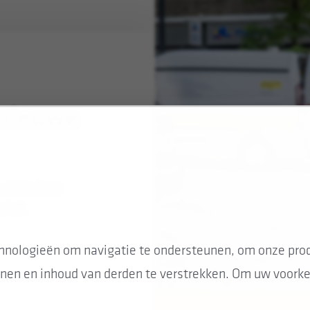
 nieuwe
e de leukste
fiel.
hnologieën om navigatie te ondersteunen, om onze prod
nen en inhoud van derden te verstrekken. Om uw voorkeu