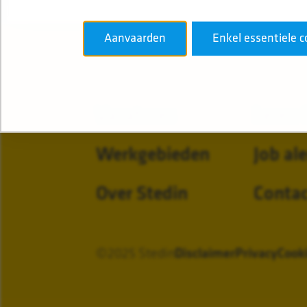
Aanvaarden
Enkel essentiele c
Vacatures
Leren 
Werkgebieden
Job ale
Over Stedin
Contac
©2025 Stedin
Disclaimer
Privacy
Cook