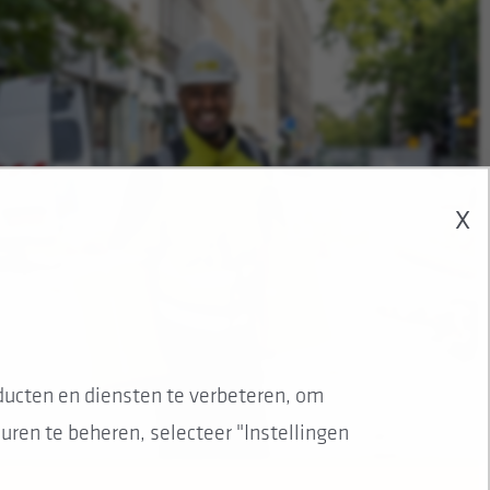
X
ucten en diensten te verbeteren, om
ren te beheren, selecteer "Instellingen