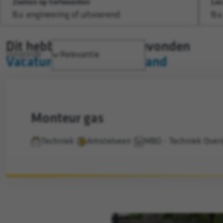
Zoeken op trefwoorden
Loc
Dit hebben we voor je gevonden
Volgorde
Vacatures in Noord-Holland
monteur gas
Techniek
Amstelveen
MBO - Techniek Over