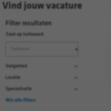
Vind jouw vacature
Filter resultaten
Zoek op trefwoord
Zoeken
Vakgebied
Locatie
Specialisatie
Wis alle filters