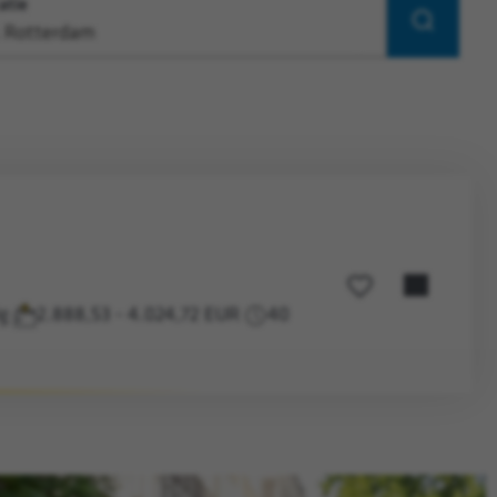
atie
Zoeken
Opslaan voor later
ig
2.888,53 - 4.024,72 EUR
40