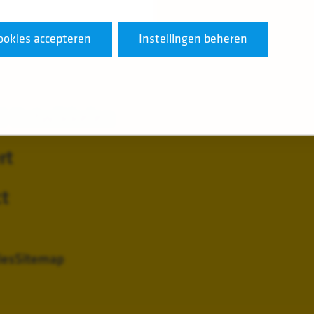
ookies accepteren
Instellingen beheren
& Ontwikkelen
rt
t
ies
Sitemap