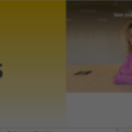
Voor jou
S