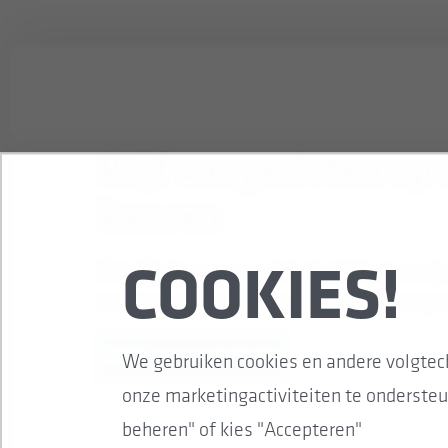
Blijf aangesloten op
kansen
Schrijf je in voor onze job alert! We sturen j
COOKIES!
vacatures die perfect aansluiten bij jouw pro
Meld je aan voor de job alert
We gebruiken cookies en andere volgtec
onze marketingactiviteiten te ondersteu
beheren" of kies "Accepteren"