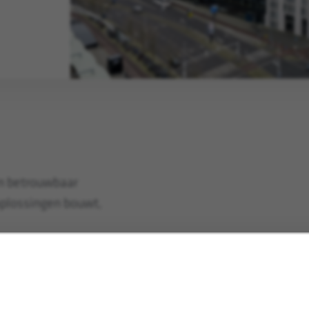
en betrouwbaar
 oplossingen bouwt,