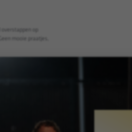
d overstappen op
 Geen mooie praatjes,