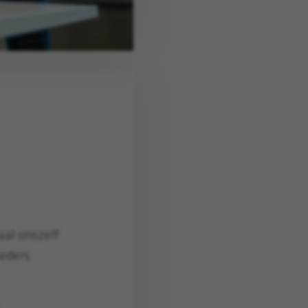
aal onszelf
ieders