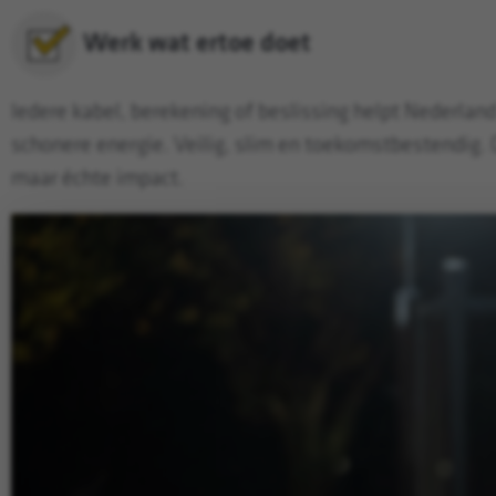
Werk wat ertoe doet
Iedere kabel, berekening of beslissing helpt Nederlan
schonere energie. Veilig, slim en toekomstbestendig.
maar échte impact.