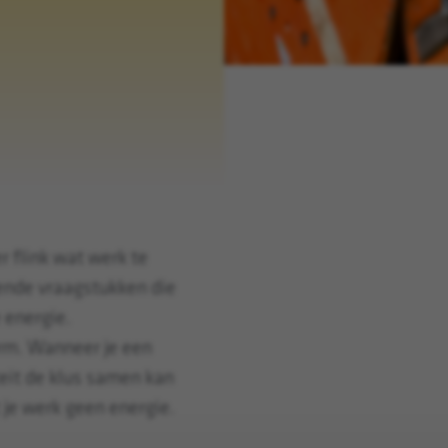
r flink wat werk te
ende vraagstukken die
e energie.
orm. Wanneer je een
teit de klus samen kan
 je werk geen energie.