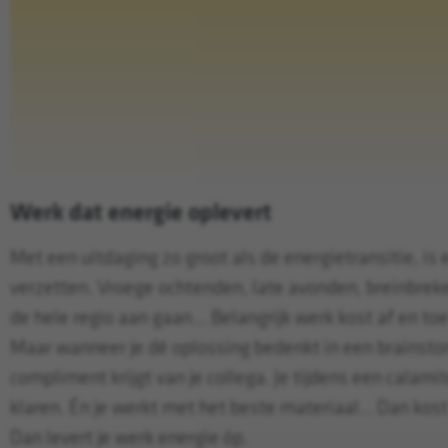
Werk dat energie oplevert
Met een uitdaging zo groot als de energietransitie, is e
verzetten. Vroege ochtenden, late avonden, breinbrek
de hele regio aan gaan... Belangrijk werk kost af en to
Maar wanneer je dé oplossing bedenkt in een brainst
compliment krijgt van je collega. Je tijdens een calami
klaren. Én je werkt met het beste materiaal… Dan kost
Dan levert je werk energie óp.