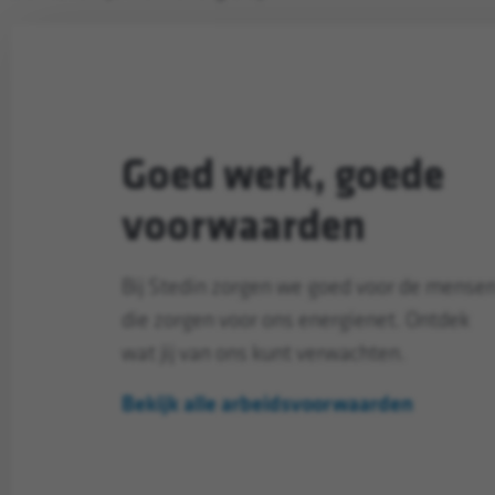
Goed werk, goede
voorwaarden
Bij Stedin zorgen we goed voor de mense
die zorgen voor ons energienet. Ontdek
wat jij van ons kunt verwachten.
Bekijk alle arbeidsvoorwaarden