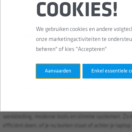
Begin je net? Of draai je al wat jaren mee? Hoe lang je 
COOKIES!
bent: jij krijgt de kans om jezelf te ontwikkelen. Want h
sterker we samen staan.
We gebruiken cookies en andere volgtec
Iedereen hoort erbij
onze marketingactiviteiten te ondersteu
beheren" of kies "Accepteren"
Bij Stedin geloven we in de kracht van verschillen. We
werkomgeving waarin je jezelf kunt zijn. Want samen
Aanvaarden
Enkel essentiele c
als je mag zijn wie je bent.
Alles wat je nodig hebt
Goed werk begint met goed gereedschap. Bij Stedin zo
werkkleding, moderne tools en slimme systemen. Zo ku
efficiënt doen, of je nu buiten staat of achter je laptop 