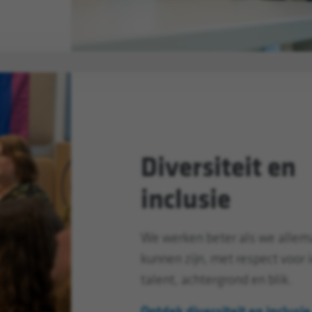
Diversiteit en
inclusie
We werken beter als we allem
kunnen zijn, met respect voor 
talent, achtergrond en blik.