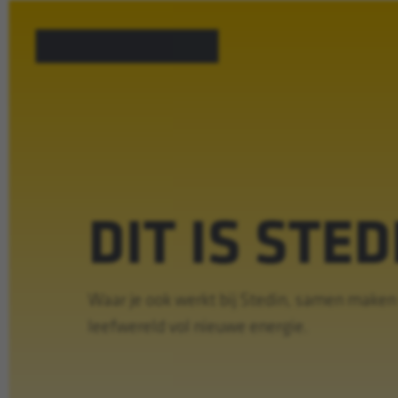
DIT IS STED
Waar je ook werkt bij Stedin, samen maken
leefwereld vol nieuwe energie.