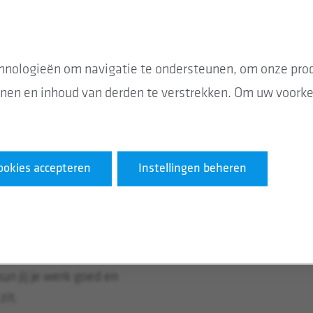
ook bij Stedin in dienst
oe meer jij leert, hoe
hnologieën om navigatie te ondersteunen, om onze prod
nen en inhoud van derden te verstrekken. Om uw voorkeu
 zorgen voor een
werken werkt pas echt
ookies accepteren
Instellingen beheren
rgen we voor veilige
n jij je werk goed en
zit.