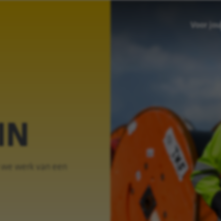
Voor jou
IN
 we werk van een