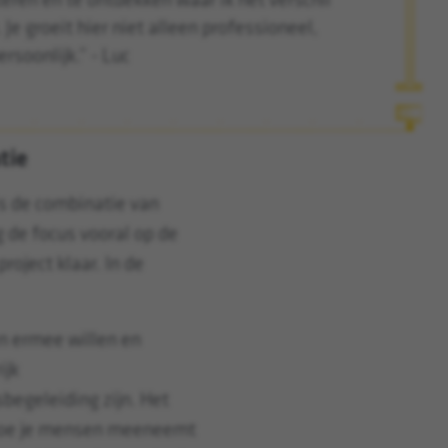
ren en te ontdekken waar ik het verschil
Je groeit hier niet alleen professioneel,
rsoonlijk.” - Luc
tie
is de combinatie van
g de focus vooral op de
roject klaar. In de
n ermee willen en
ijk
egeleiding zijn. Het
n hoe je mensen meeneemt