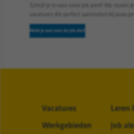
Schrijf je in voor onze job alert! We sturen j
vacatures die perfect aansluiten bij jouw pro
Meld je aan voor de job alert
Vacatures
Leren 
Werkgebieden
Job ale