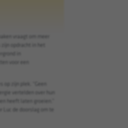
 maken vraagt om meer
zijn opdracht in het
rgrond in
tten voor een
s op zijn plek. “Geen
ergie vertelden over hun
en heeft laten groeien.”
r Luc de doorslag om te