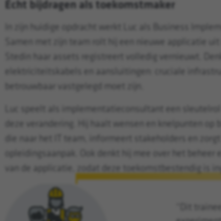
Écht bijdragen als toekomstmaker
In zijn huidige opdracht werkt Luc als Business Imple
Samen met zijn team rolt hij een nieuwe applicatie ui
Stedin haar assets registreert volledig vernieuwt. Den
elektriciteitskabels en aansluitingen: cruciale infrastr
betrouwbaar vastgelegd moet zijn.
Luc speelt als implementatieconsultant een sleutelrol
deze verandering. Hij haalt wensen en knelpunten op bi
die naar het IT team, informeert stakeholders en zorg
opleidingsaanpak. Ook denkt hij mee over het beheer 
van de applicatie, zodat deze toekomstbestendig is in
“Dit traine