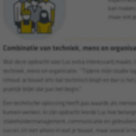
experimente
kan maken. 
maar ook pe
Combinatie van techniek, mens en organisa
Wat deze opdracht voor Luc extra interessant maakt, 
techniek, mens en organisatie. “Tijdens mijn studie la
inhoud: je bouwt iets dat technisch klopt en dan is het p
praktijk blijkt dat pas het begin.”
Een technische oplossing heeft pas waarde als mense
kunnen werken. In zijn opdracht leerde Luc hoe belangr
stakeholdermanagement, communicatie en gebruikersb
succes zit niet alleen in wat je bouwt, maar vooral i