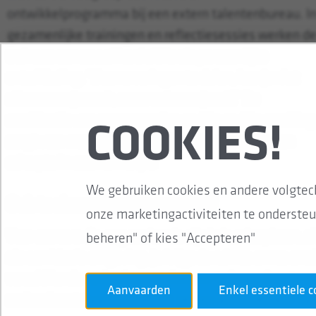
ontwikkelprogramma bij een extern talentenbureau. I
gezamenlijke trainingen en reflectiesessies werken d
trainees aan zowel hard skills als persoonlijke
ontwikkeling. “Door ervaringen te delen, leer je niet
alleen over je werk, maar ook over jezelf.” De
combinatie van groepssessies en één op één coaching
COOKIES!
zorgt voor meer zelfbewustzijn, zelfvertrouwen en
scherpte in wat hem drijft.
We gebruiken cookies en andere volgtec
Ook toekomstmaker worden?
onze marketingactiviteiten te ondersteu
Voor starters die nog zoekende zijn in hun loopbaan, zi
beheren" of kies "Accepteren"
als een ideale omgeving. Je krijgt de ruimte om te ontd
verschillende opdrachten te doen en te leren door te 
Aanvaarden
Enkel essentiele c
maken hoort daarbij en wordt gezien als onderdeel van