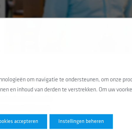
n
e
hnologieën om navigatie te ondersteunen, om onze prod
nen en inhoud van derden te verstrekken. Om uw voorkeu
et Luc het traineeship
ekken wat bij je past,
experimenteren. Fouten
ookies accepteren
Instellingen beheren
 het leerproces.