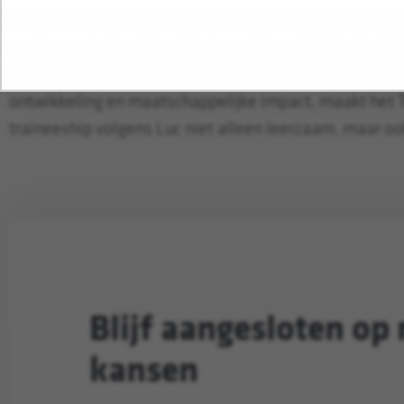
Daarnaast waardeert hij de sociale kant van het train
werken met uiteenlopende teams bouw je in korte tijd
binnen de organisatie. Die afwisseling, gecombineerd
ontwikkeling en maatschappelijke impact, maakt he
traineeship volgens Luc niet alleen leerzaam, maar ook
Blijf aangesloten op
kansen