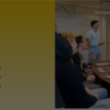
Voor jou
­
C