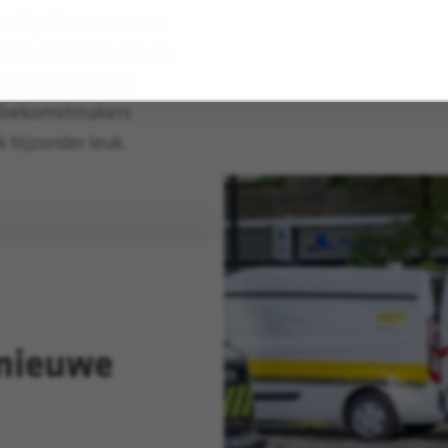
eeship. Door samen te
 een sterk netwerk op
 met persoonlijke
t Toekomstmakers
 bijzonder leuk.
 nieuwe