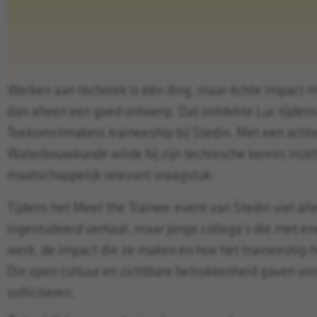
Werken aan techniek is één ding, maar échte impact
dan alleen een goed ontwerp. Dat ontdekte Luc tijdens 
Toekomstmakers traineeship bij Stedin. Met een achte
Waterbouwkunde wilde hij zijn technische kennis inze
maatschappelijk relevant vraagstuk.
Tijdens het Meet the Trainee-event van Stedin viel alle
ingestudeerd verhaal, maar jonge collega’s die met en
werk, de impact die ze maken en hoe het traineeship h
Die open cultuur en zichtbare betrokkenheid gaven voo
solliciteren.