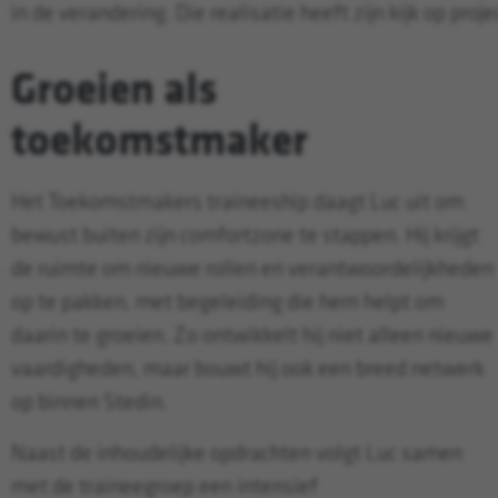
in de verandering. Die realisatie heeft zijn kijk op proj
Groeien als
toekomstmaker
Het Toekomstmakers traineeship daagt Luc uit om
bewust buiten zijn comfortzone te stappen. Hij krijgt
de ruimte om nieuwe rollen en verantwoordelijkheden
op te pakken, met begeleiding die hem helpt om
daarin te groeien. Zo ontwikkelt hij niet alleen nieuwe
vaardigheden, maar bouwt hij ook een breed netwerk
op binnen Stedin.
Naast de inhoudelijke opdrachten volgt Luc samen
met de traineegroep een intensief