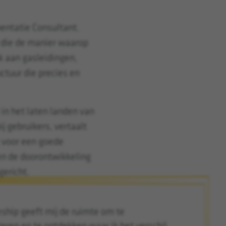
mentatie Consultant.
t die de manier waarop
k aan gasleidingen,
uctuur die precies en
 in het laten landen van
j gebruikers, vertaalt
t voor een goede
en de doorontwikkeling
gericht.
eship geeft mij de ruimte om te