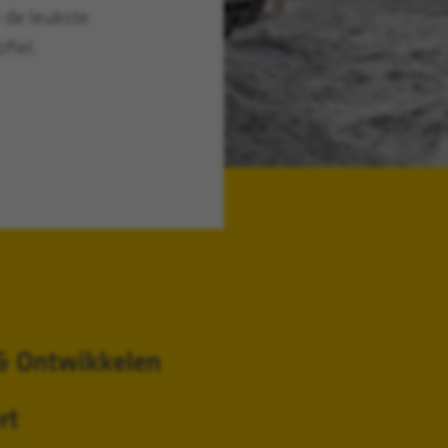
e de leukste
fiel.
& Ontwikkelen
rt