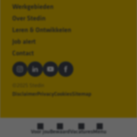
Werkgebieden
Over Stedin
Leren & Ontwikkelen
Job alert
Contact
©2025 Stedin
Disclaimer
Privacy
Cookies
Sitemap
Voor jou
Bewaard
Vacatures
Menu