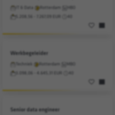
IT & Data
Rotterdam
HBO
5.208,56 - 7.267,09 EUR
40
Opslaan voor la
werkbegeleider
Techniek
Rotterdam
MBO
3.098,06 - 4.645,31 EUR
40
Opslaan voor la
senior data engineer