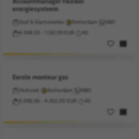
accountmanager flexibel
energiesysteem
Staf & klantrelaties
Rotterdam
HBO
4.548,05 - 7.267,09 EUR
40
Opslaan voor la
eerste monteur gas
Techniek
Rotterdam
MBO
3.098,06 - 4.302,00 EUR
40
Opslaan voor la