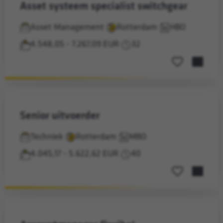
asset systeem specialist switchgear
Asset Management
Rotterdam
HBO
4.548,05 - 7.267,09 EUR
32
Opslaan voor la
senior uitvoerder
Techniek
Rotterdam
MBO
4.045,17 - 5.622,62 EUR
40
Opslaan voor la