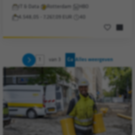
IT & Data
Rotterdam
HBO
4.548,05 - 7.267,09 EUR
40
Opslaan voor la
van 3
Ga
Alles weergeven