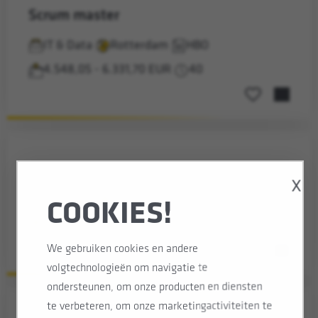
scrum master
IT & Data
Rotterdam
HBO
4.548,05 - 6.331,70 EUR
40
Opslaan voor la
data scientist
X
IT & Data
Rotterdam
WO
COOKIES!
5.208,56 - 7.267,09 EUR
40
We gebruiken cookies en andere
Opslaan voor la
volgtechnologieën om navigatie te
ondersteunen, om onze producten en diensten
te verbeteren, om onze marketingactiviteiten te