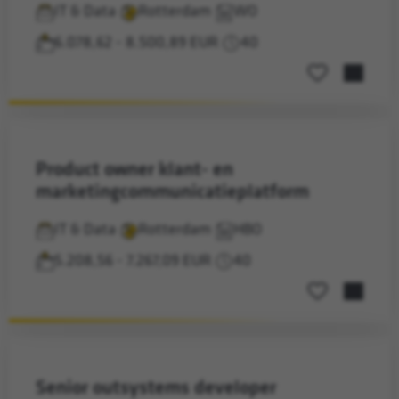
IT & Data
Rotterdam
WO
6.078,62 - 8.500,89 EUR
40
Opslaan voor la
product owner klant- en
marketingcommunicatieplatform
IT & Data
Rotterdam
HBO
5.208,56 - 7.267,09 EUR
40
Opslaan voor la
senior outsystems developer