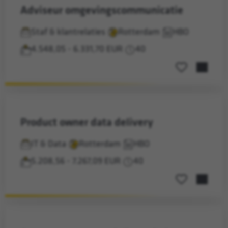
adviseur omgevingscommunicatie
Staf & klantrelaties
Rotterdam
HBO
4.548,05 - 6.331,70 EUR
40
Opslaan voor la
product owner data delivery
IT & Data
Rotterdam
HBO
5.208,56 - 7.267,09 EUR
40
Opslaan voor la