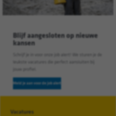
Blijf aangesloten op nieuwe
kansen
Schrijf je in voor onze job alert! We sturen je de
leukste vacatures die perfect aansluiten bij
jouw profiel.
Meld je aan voor de job alert
Vacatures