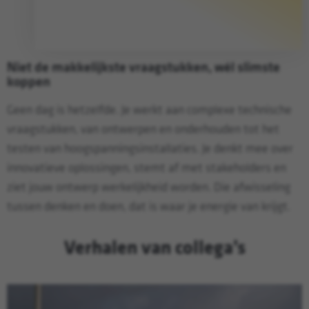
Niet de makkelijkste vraagstukken, wél slimste
koppen
Geen dag is hetzelfde. Je werkt aan complexe technische
vraagstukken, van ontwerpen en onderhouden tot het
testen van hoogspanningsinstallaties. Je denkt mee over
innovatieve oplossingen, stemt af met stakeholders en
ziet jouw ontwerp werkelijkheid worden. Die afwisseling
tussen denken en doen, dat is waar je energie van krijgt.
Verhalen van collega’s