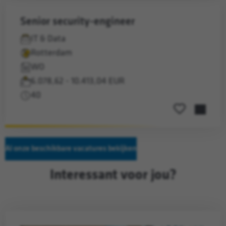
senior security-engineer
IT & Data
Rotterdam
WO
6.078,62 - 10.413,04 EUR
40
Save job
Al onze beschikbare vacatures bekijken
Interessant voor jou?