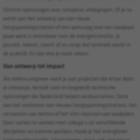
Slimme oplossingen voor complexe uitdagingen. Of je nu
werkt aan het ontwerp van een nieuw
hoogspanningsstation of een aanvraag voor een laadpaal:
jouw werk is onmisbaar voor de energietransitie. Je
puzzelt, tekent, stemt af en zorgt dat techniek werkt in
de praktijk. En dat doe je nooit alleen.
Van ontwerp tot impact
Als elektra engineer werk je aan projecten die ertoe doen.
Je ontwerpt, bereidt voor en begeleidt technische
oplossingen die Nederland helpen verduurzamen. Denk
aan het realiseren van nieuwe hoogspanningsstations, het
verzwaren van netten of het slim inpassen van laadpalen.
Door samen te werken met collega’s uit verschillende
disciplines en externe partijen, maak je het energienet