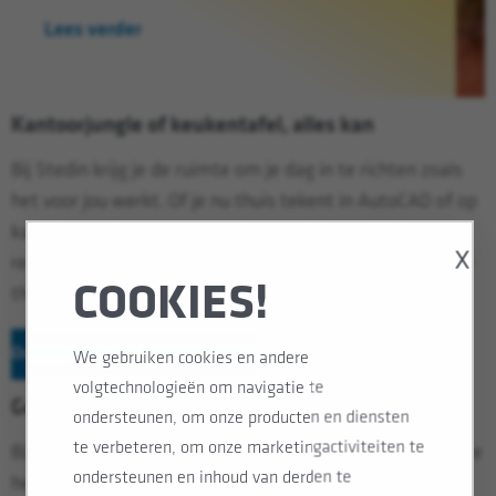
Lees verder
Kantoorjungle of keukentafel, alles kan
Bij Stedin krijg je de ruimte om je dag in te richten zoals
het voor jou werkt. Of je nu thuis tekent in AutoCAD of op
kantoor met je collega’s aan het werk bent: jij hebt de
X
regie over alles. Én je krijgt ook nog eens €750,- om jouw
COOKIES!
thuiswerkplek in te richten.
Ontdek onze arbeidsvoorwaarden
We gebruiken cookies en andere
volgtechnologieën om navigatie te
Geen labels, wel lef
ondersteunen, om onze producten en diensten
te verbeteren, om onze marketingactiviteiten te
Bij Stedin weten we: de energietransitie lukt alleen als we
ondersteunen en inhoud van derden te
het samen doen. Daarom waarderen we elkaars