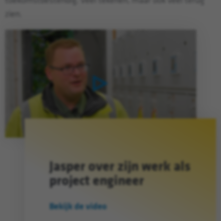
toekomstbestendig. Veel tekenen, maar ook veel terug
zien.
Toggle video
Jasper over zijn werk als
project engineer
Bekijk de video