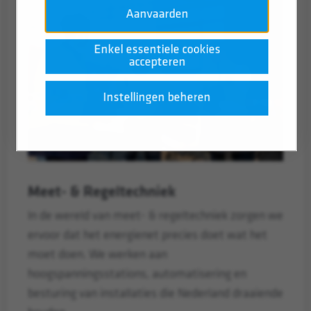
Aanvaarden
Enkel essentiele cookies
accepteren
Instellingen beheren
Meet- & Regeltechniek
In de wereld van meet- & regeltechniek zorgen we
ervoor dat het energienet precies doet wat het
moet doen. We werken aan
hoogspanningsstations, automatisering en
besturing van installaties die Nederland draaiende