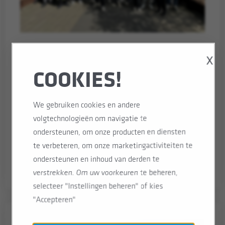
50 nieuwe zij-instromers starten bij
X
Stedin
COOKIES!
Op 1 augustus zijn ruim 50 nieuwe zij-instromers
gestart bij Stedin! Deze kersverse collega’s
We gebruiken cookies en andere
starten een werk- en leertraject via onze eigen
volgtechnologieën om navigatie te
Stedin Academie en worden opgeleid tot elektra-
ondersteunen, om onze producten en diensten
en gasmonteurs.
te verbeteren, om onze marketingactiviteiten te
ondersteunen en inhoud van derden te
Lees verder
verstrekken. Om uw voorkeuren te beheren,
selecteer "Instellingen beheren" of kies
"Accepteren"