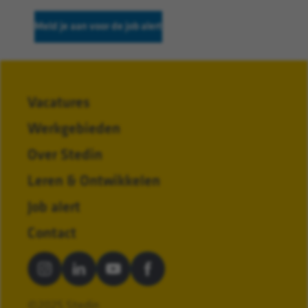
Meld je aan voor de job alert
Vacatures
Werkgebieden
Over Stedin
Leren & Ontwikkelen
Job alert
Contact
©2025 Stedin