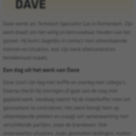
DAVE
Dave werkt als Technisch Specialist Gas in Rotterdam. Zijn
werk draait om het veilig en betrouwbaar houden van het
gasnet. Hij komt dagelijks in contact met uiteenlopende
mensen en situaties, wat zijn werk afwisselend en
betekenisvol maakt.
Een dag uit het werk van Dave
Dave start zijn dag met koffie en overleg met collega’s.
Daarna checkt hij storingen of gaat aan de slag met
gepland werk. Vandaag neemt hij de meetkoffer mee om
gasstations te controleren. Het werk brengt hem op
uiteenlopende plekken en vraagt om samenwerking met
verschillende partijen, zoals de brandweer. Ook
onverwachte situaties, zoals gesmolten leidingen, maken