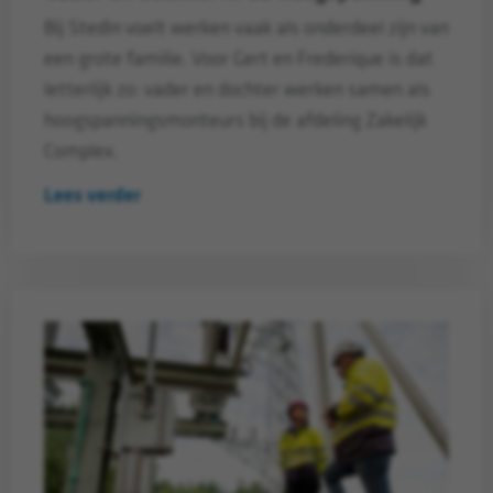
Bij Stedin voelt werken vaak als onderdeel zijn van
een grote familie. Voor Gert en Frederique is dat
letterlijk zo: vader en dochter werken samen als
hoogspanningsmonteurs bij de afdeling Zakelijk
Complex.
Lees verder