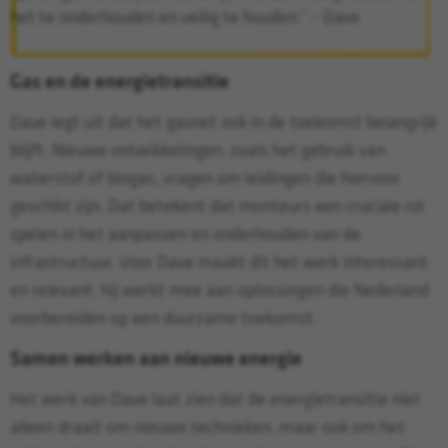
het te onderhouden en veilig te houden.” – Dave
Gas en de energietransitie
Dave legt uit dat het gasnet ook in de toekomst belangrijk
blijft. Nieuwe ontwikkelingen, zoals het gebruik van
waterstof of biogas, vragen om leidingen die hiervoor
geschikt zijn. Dat betekent dat monteurs een cruciale rol
spelen in het aanpassen en onderhouden van de
infrastructuur. Voor Dave maakt dit het werk interessant
en relevant: hij werkt mee aan oplossingen die Nederland
voorbereiden op een duurzame toekomst.
Samen werken aan nieuwe energie
Het werk van Dave laat zien dat de energietransitie niet
alleen draait om nieuwe technieken, maar ook om het